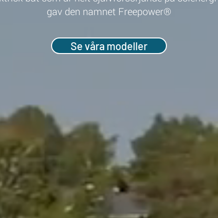
gav den namnet Freepower®
Se våra modeller