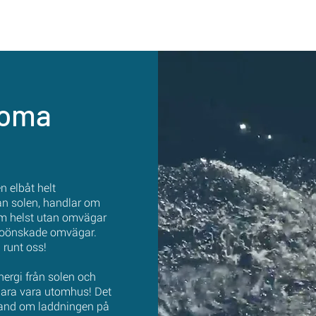
noma
 elbåt helt
rån solen, handlar om
som helst utan omvägar
r oönskade omvägar.
 runt oss!
nergi från solen och
 bara vara utomhus! Det
hand om laddningen på