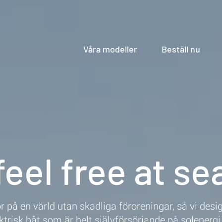
Våra modeller
Beställ nu
feel free at se
or på en värld utan skadliga föroreningar, så vi des
ktrisk båt som är helt självförsörjande på solenerg