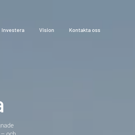
Investera
Vision
Kontakta oss
a
ignade
i – och