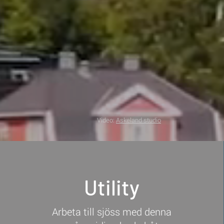
Video:
Askeland studio
Utility
Arbeta till sjöss med denna