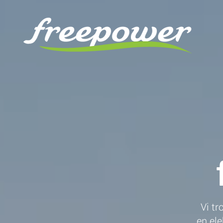
Vi tr
en ele